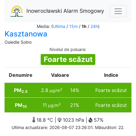
Inowrocławski Alarm Smogowy
Media: (
Ultima
/
15m
/
1h
/
24h
)
Kasztanowa
Osiedle Solno
Nivelul de poluare
:
Foarte scăzut
Denumire
Valoare
Indice
PM
2.8
14%
Foarte scăzut
3
µg/m
2.5
PM
11
21%
Foarte scăzut
3
µg/m
10
18.8 °C |
1023 hPa |
57%
Ultima actualizare: 2026-08-07 23:26:01. Măsurători: 22.