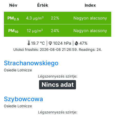
Név
Érték
Index
PM
4.3
22%
Nagyon alacsony
3
µg/m
2.5
PM
12
24%
Nagyon alacsony
3
µg/m
10
19.7 °C |
1024 hPa |
47%
Utolsó frissítés: 2026-08-08 21:26:59. Readings: 24.
Strachanowskiego
Osiedle Lotnicze
Légszennyezés szintje
:
Nincs adat
Szybowcowa
Osiedle Lotnicze
Légszennyezés szintje
: