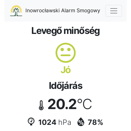
Inowrocławski Alarm Smogowy
Levegő minőség
Jó
Időjárás
20.2
°C
1024
hPa
78%