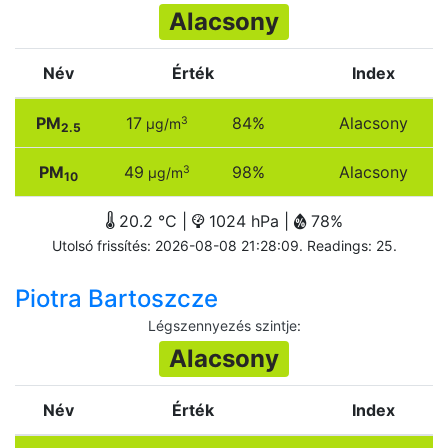
Alacsony
Név
Érték
Index
PM
17
84%
Alacsony
3
µg/m
2.5
PM
49
98%
Alacsony
3
µg/m
10
20.2 °C |
1024 hPa |
78%
Utolsó frissítés: 2026-08-08 21:28:09. Readings: 25.
Piotra Bartoszcze
Légszennyezés szintje
:
Alacsony
Név
Érték
Index